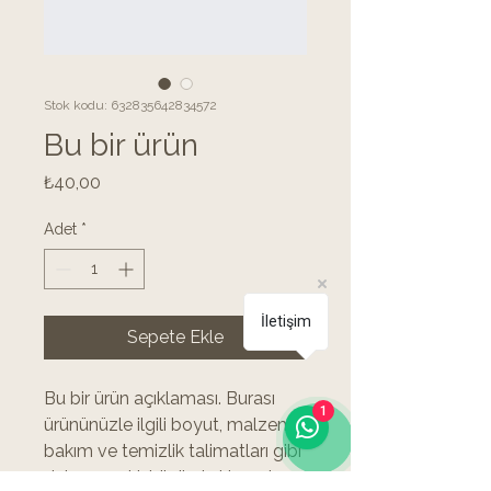
Stok kodu: 632835642834572
Bu bir ürün
Fiyat
₺40,00
Adet
*
İletişim
Sepete Ekle
Bu bir ürün açıklaması. Burası 
1
ürününüzle ilgili boyut, malzeme, 
bakım ve temizlik talimatları gibi 
daha ayrıntılı bilgileri eklemek 