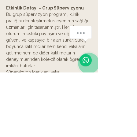
Etkinlik Detayı – Grup Süpervizyonu
Bu grup süpervizyon programı, klinik 
pratiğini derinleştirmek isteyen ruh sağlığı 
uzmanları için tasarlanmıştır. Her bir 
oturum, mesleki paylaşım ve öğrenme için 
güvenli ve kapsayıcı bir alan sunar. Süreç 
boyunca katılımcılar hem kendi vakalarını 
getirme hem de diğer katılımcıların 
deneyimlerinden kolektif olarak öğrenme 
imkânı bulurlar.
Süpervizyon içerikleri, vaka 
formülasyonundan müdahale 
planlamasına, etik ikilemlerden terapist 
rolüne kadar geniş bir yelpazeye yayılır. 
Sadece teknik donanım değil, aynı 
zamanda terapötik süreçte duygusal 
dayanıklılık, öz-farkındalık ve mesleki 
sınırlar gibi konular da ele alınır.
Yapı ve Süreç
Oturumlar 2 haftada bir, çevrimiçi 
olarak gerçekleşir.